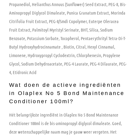
Propanediol, Helianthus Annuus (Sunflower) Seed Extract, PEG-8, Bis-
Aminopropyl Diglycol Dimaleate, Punica Granatum Extract, Morinda
Citrifolia Fruit Extract, PEG-8/Smdi Copolymer, Euterpe Oleracea
Fruit Extract, Palmitoyl Myristyl Serinate, BHT, Silica, Sodium
Benzoate, Potassium Sorbate, Tocopherol, Pentaerythrityl Tetra-Di-T-
Butyl Hydroxyhydrocinnamate , Biotin, Citral, Hexyl Cinnamal,
Limonene, Hydroxypropyl Cyclodextrin, Chlorphenesin, Propylene
Glycol, Sodium Dehydroacetate, PEG-4 Laurate, PEG-4 Dilaurate, PEG-
4, Etidronic Acid
Wat doen de actieve ingrediënten
in Olaplex No 5 Bond Maintenance
Conditioner 100ml?
Hét belangrijkste ingrediënt in Olaplex No 5 Bond Maintenance
Conditioner 100ml is de bis-aminopropyl diglycol dimaleate. Goed,
deze wetenschappelijke naam mag je gauw weer vergeten. Het