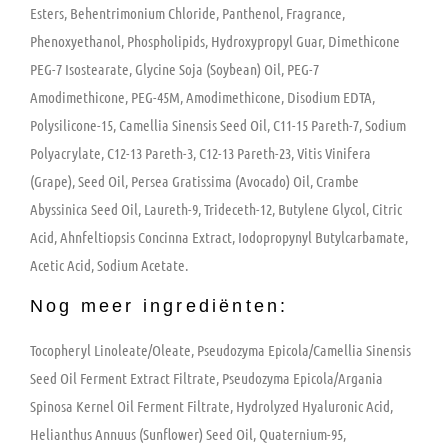
Esters, Behentrimonium Chloride, Panthenol, Fragrance,
Phenoxyethanol, Phospholipids, Hydroxypropyl Guar, Dimethicone
PEG-7 Isostearate, Glycine Soja (Soybean) Oil, PEG-7
Amodimethicone, PEG-45M, Amodimethicone, Disodium EDTA,
Polysilicone-15, Camellia Sinensis Seed Oil, C11-15 Pareth-7, Sodium
Polyacrylate, C12-13 Pareth-3, C12-13 Pareth-23, Vitis Vinifera
(Grape), Seed Oil, Persea Gratissima (Avocado) Oil, Crambe
Abyssinica Seed Oil, Laureth-9, Trideceth-12, Butylene Glycol, Citric
Acid, Ahnfeltiopsis Concinna Extract, Iodopropynyl Butylcarbamate,
Acetic Acid, Sodium Acetate.
Nog meer ingrediënten:
Tocopheryl Linoleate/Oleate, Pseudozyma Epicola/Camellia Sinensis
Seed Oil Ferment Extract Filtrate, Pseudozyma Epicola/Argania
Spinosa Kernel Oil Ferment Filtrate, Hydrolyzed Hyaluronic Acid,
Helianthus Annuus (Sunflower) Seed Oil, Quaternium-95,