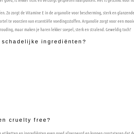
ffen. Zo zorgt de Vitamine E in de arganolie voor bescherming, sterk en glanzend
rtel te voorzien van essentiële voedingsstoffen. Arganolie zorgt voor een mooi
rouding, maar maken je haren lekker soepel, sterk en stralend. Geweldig toch?
n schadelijke ingrediënten?
en cruelty free?
e etiketten en ingrediënten even goed afgespeurd en kunnen constateren dat de