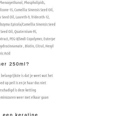
Phenoxyethanol, Phospholipids,
cone-15, Camellia Sinensis Seed Oil,
 Seed Oil, Laureth-9, Trideceth-12,
udozyma Epicola/Camellia Sinensis Seed
 Seed Oil, Quaternium-95,
Extract, PEG-8/Smdi Copolymer, Euterpe
hydrocinnamate , Biotin, Citral, Hexyl
ic Acid
ner 250ml?
belangrijkste is dat je weet wat het
ed op peil is en je haar dus niet
beschadigd is deze ketting
e aminozuren weer met elkaar gaan
 een keratine