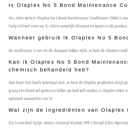
Is Olaplex No 5 Bond Maintenance Con
Yes, zeker weten! Olaplex No 5 Bond Maintenance Conditioner 250ml is nam
Curly Girl wel even op. Er zitten namelijk siliconen en waxes in dit product.
Wanneer gebruik ik Olaplex No 5 Bon
De conditioner is net als de shampoo lekker mild. Je kunt de Olaplex condi
Kan ik Olaplex No 5 Bond Maintenance
chemisch behandeld heb?
Nee hoor! Dat hoeft helemaal niet. Je kunt de Olaplex producten altijd ge
graag een boost wil geven en lekker gezond wilt maken, is Olaplex zeker ee
optimaal aanvoelen: use it!
Wat zijn de ingrediënten van Olaple
Dit is een heel lijstje: Water, Cetearyl Alcohol, PPF-3 Benzyl Ether Myrista