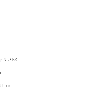
,- NL / BE
en
d haar