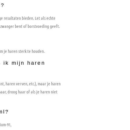
t?
e resultaten bieden. Let als echte
 zwanger bent of borstvoeding geeft.
om je haren sterk te houden.
 ik mijn haren
t, haren verven, etc.), maar je haren
aar, droog haar of als je haren niet
ml?
nium-91,