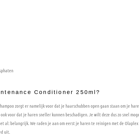
osphaten
intenance Conditioner 250ml?
 shampoo zorgt er namelijk voor dat je haarschubben open gaan staan om je har
k voor dat je haren sneller kunnen beschadigen. Je wilt deze dus zo snel mogeli
het al: belangrijk. We raden je aan om eerst je haren te reinigen met de Olapl
d uit.