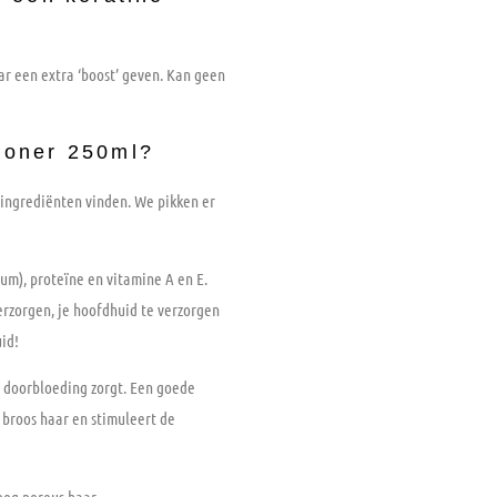
ar een extra ‘boost’ geven. Kan geen
ioner 250ml?
 ingrediënten vinden. We pikken er
um), proteïne en vitamine A en E.
erzorgen, je hoofdhuid te verzorgen
id!
e doorbloeding zorgt. Een goede
 broos haar en stimuleert de
oog poreus haar.