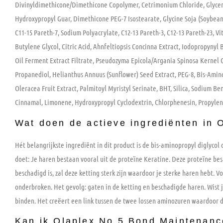
Divinyldimethicone/Dimethicone Copolymer, Cetrimonium Chloride, Glyceri
Hydroxypropyl Guar, Dimethicone PEG-7 Isostearate, Glycine Soja (Soybean
C11-15 Pareth-7, Sodium Polyacrylate, C12-13 Pareth-3, C12-13 Pareth-23, Vi
Butylene Glycol, Citric Acid, Ahnfeltiopsis Concinna Extract, Iodopropyny
Oil Ferment Extract Filtrate, Pseudozyma Epicola/Argania Spinosa Kernel 
Propanediol, Helianthus Annuus (Sunflower) Seed Extract, PEG-8, Bis-Amin
Oleracea Fruit Extract, Palmitoyl Myristyl Serinate, BHT, Silica, Sodium B
Cinnamal, Limonene, Hydroxypropyl Cyclodextrin, Chlorphenesin, Propylene
Wat doen de actieve ingrediënten in
Hét belangrijkste ingrediënt in dit product is de bis-aminopropyl diglyco
doet: Je haren bestaan vooral uit de proteïne Keratine. Deze proteïne besta
beschadigd is, zal deze ketting sterk zijn waardoor je sterke haren hebt. Vo
onderbroken. Het gevolg: gaten in de ketting en beschadigde haren. Wist 
binden. Het creëert een link tussen de twee lossen aminozuren waardoor d
Kan ik Olaplex No 5 Bond Maintenance