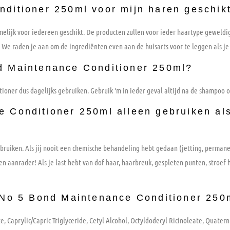
ditioner 250ml voor mijn haren geschik
elijk voor iedereen geschikt. De producten zullen voor ieder haartype geweldig
We raden je aan om de ingrediënten even aan de huisarts voor te leggen als je
d Maintenance Conditioner 250ml?
tioner dus dagelijks gebruiken. Gebruik ‘m in ieder geval altijd na de shampoo 
 Conditioner 250ml alleen gebruiken als
bruiken. Als jij nooit een chemische behandeling hebt gedaan (jetting, permanen
n aanrader! Als je last hebt van dof haar, haarbreuk, gespleten punten, stroef h
x No 5 Bond Maintenance Conditioner 250
te, Caprylic/Capric Triglyceride, Cetyl Alcohol, Octyldodecyl Ricinoleate, Quater