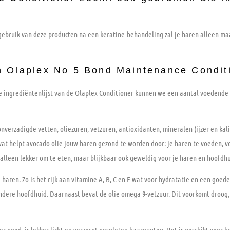
 gebruik van deze producten na een keratine-behandeling zal je haren alleen ma
n Olaplex No 5 Bond Maintenance Condit
de ingrediëntenlijst van de Olaplex Conditioner kunnen we een aantal voedende
nverzadigde vetten, oliezuren, vetzuren, antioxidanten, mineralen (ijzer en kali
at helpt avocado olie jouw haren gezond te worden door: je haren te voeden, v
alleen lekker om te eten, maar blijkbaar ook geweldig voor je haren en hoofdhu
aren. Zo is het rijk aan vitamine A, B, C en E wat voor hydratatie en een goed
ndere hoofdhuid. Daarnaast bevat de olie omega 9-vetzuur. Dit voorkomt droog,
r goed, is lekker licht en verzorgt gespleten haarpunten. Het is geschikt voor h