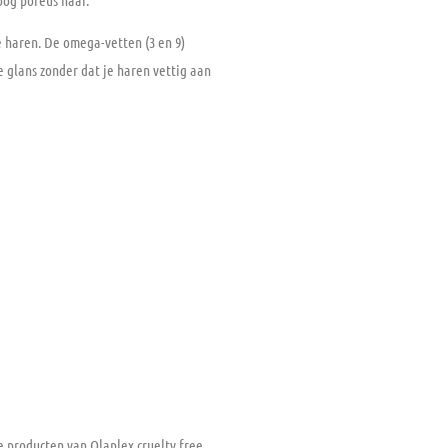
e haren. De omega-vetten (3 en 9)
e glans zonder dat je haren vettig aan
 producten van Olaplex cruelty free