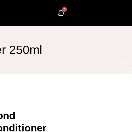
0
er 250ml
ond
nditioner