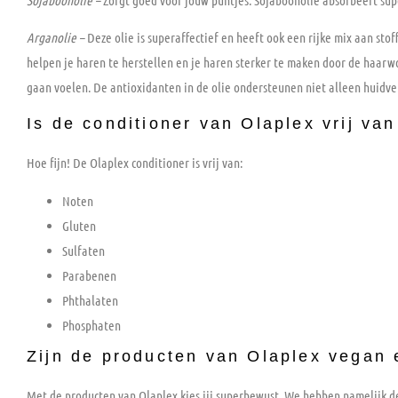
Arganolie –
Deze olie is superaffectief en heeft ook een rijke mix aan sto
helpen je haren te herstellen en je haren sterker te maken door de haarwo
gaan voelen. De antioxidanten in de olie ondersteunen niet alleen huidve
Is de conditioner van Olaplex vrij va
Hoe fijn! De Olaplex conditioner is vrij van:
Noten
Gluten
Sulfaten
Parabenen
Phthalaten
Phosphaten
Zijn de producten van Olaplex vegan 
Met de producten van Olaplex kies jij superbewust. We hebben namelijk d