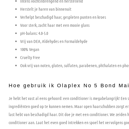
Intens vochtinbrengend en herstellend
Herstelt je haren van binnenuit
Verhelpt beschadigd haar, gespleten punten en kroes
Voor sterk, zacht haar met een mooie glans
pH-balans: 4.0-5.0
Vrij van DEA, Aldehydes en Formaldehyde
100% Vegan
Cruelty Free
Ook vrij van noten, gluten, sulfaten, parabenen, phthalaten en ph
Hoe gebruik ik Olaplex No 5 Bond Ma
Je hebt het vast al eens gehoord: een conditioner is megabelangrijk! Een
ingrediënten goed op te kunnen nemen. Maar open haarschubben zorgt er oo
last hebt van beschadigd haar. Dit doe je met een conditioner. We zeiden 
conditioner aan. Laat het even goed intrekken en spoel het vervolgens goe