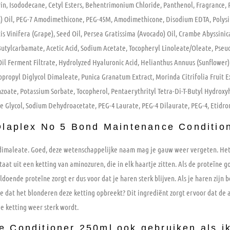
n, Isododecane, Cetyl Esters, Behentrimonium Chloride, Panthenol, Fragrance, 
) Oil, PEG-7 Amodimethicone, PEG-45M, Amodimethicone, Disodium EDTA, Polysili
tis Vinifera (Grape), Seed Oil, Persea Gratissima (Avocado) Oil, Crambe Abyssinica
l Butylcarbamate, Acetic Acid, Sodium Acetate, Tocopheryl Linoleate/Oleate, Pse
Oil Ferment Filtrate, Hydrolyzed Hyaluronic Acid, Helianthus Annuus (Sunflower)
opropyl Diglycol Dimaleate, Punica Granatum Extract, Morinda Citrifolia Fruit 
enzoate, Potassium Sorbate, Tocopherol, Pentaerythrityl Tetra-Di-T-Butyl Hydroxy
 Glycol, Sodium Dehydroacetate, PEG-4 Laurate, PEG-4 Dilaurate, PEG-4, Etidron
 Olaplex No 5 Bond Maintenance Conditio
l dimaleate. Goed, deze wetenschappelijke naam mag je gauw weer vergeten. Het 
at uit een ketting van aminozuren, die in elk haartje zitten. Als de proteïne go
ldoende proteïne zorgt er dus voor dat je haren sterk blijven. Als je haren zijn 
je dat het blonderen deze ketting opbreekt? Dit ingrediënt zorgt ervoor dat d
e ketting weer sterk wordt.
 Conditioner 250ml ook gebruiken als ik